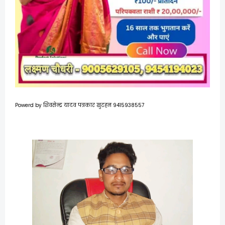
Powerd by शिवसेन्द्र यादव पत्रकार खुटहन 9415938557