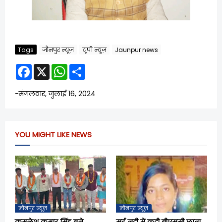
Tags
जौनपुर न्यूज़
यूपी न्यूज़
Jaunpur news
F
X
W
S
a
h
h
c
a
a
e
t
r
-
मंगलवार, जुलाई 16, 2024
b
s
e
o
A
o
p
k
p
YOU MIGHT LIKE NEWS
जौनपुर न्यूज़
जौनपुर न्यूज़