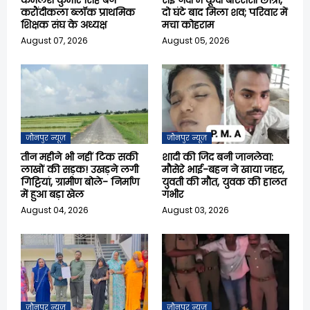
कमलेश कुमार सिंह बने
सई नदी में कूदी बीएससी छात्रा,
करौंदीकला ब्लॉक प्राथमिक
दो घंटे बाद मिला शव; परिवार में
शिक्षक संघ के अध्यक्ष
मचा कोहराम
August 07, 2026
August 05, 2026
जौनपुर न्यूज़
जौनपुर न्यूज़
तीन महीने भी नहीं टिक सकी
शादी की जिद बनी जानलेवा:
लाखों की सड़क! उखड़ने लगी
मौसेरे भाई-बहन ने खाया जहर,
गिट्टियां, ग्रामीण बोले- निर्माण
युवती की मौत, युवक की हालत
में हुआ बड़ा खेल
गंभीर
August 04, 2026
August 03, 2026
जौनपुर न्यूज़
जौनपुर न्यूज़