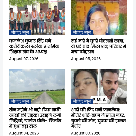
जौनपुर न्यूज़
जौनपुर न्यूज़
कमलेश कुमार सिंह बने
सई नदी में कूदी बीएससी छात्रा,
करौंदीकला ब्लॉक प्राथमिक
दो घंटे बाद मिला शव; परिवार में
शिक्षक संघ के अध्यक्ष
मचा कोहराम
August 07, 2026
August 05, 2026
जौनपुर न्यूज़
जौनपुर न्यूज़
तीन महीने भी नहीं टिक सकी
शादी की जिद बनी जानलेवा:
लाखों की सड़क! उखड़ने लगी
मौसेरे भाई-बहन ने खाया जहर,
गिट्टियां, ग्रामीण बोले- निर्माण
युवती की मौत, युवक की हालत
में हुआ बड़ा खेल
गंभीर
August 04, 2026
August 03, 2026