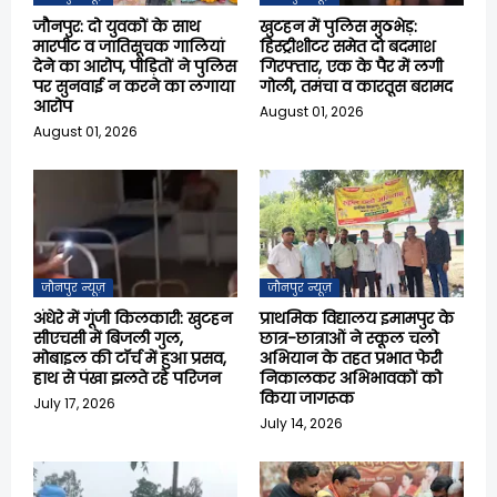
जौनपुर: दो युवकों के साथ
खुटहन में पुलिस मुठभेड़:
मारपीट व जातिसूचक गालियां
हिस्ट्रीशीटर समेत दो बदमाश
देने का आरोप, पीड़ितों ने पुलिस
गिरफ्तार, एक के पैर में लगी
पर सुनवाई न करने का लगाया
गोली, तमंचा व कारतूस बरामद
आरोप
August 01, 2026
August 01, 2026
जौनपुर न्यूज़
जौनपुर न्यूज़
अंधेरे में गूंजी किलकारी: खुटहन
प्राथमिक विद्यालय इमामपुर के
सीएचसी में बिजली गुल,
छात्र-छात्राओं ने स्कूल चलो
मोबाइल की टॉर्च में हुआ प्रसव,
अभियान के तहत प्रभात फेरी
हाथ से पंखा झलते रहे परिजन
निकालकर अभिभावकों को
किया जागरूक
July 17, 2026
July 14, 2026